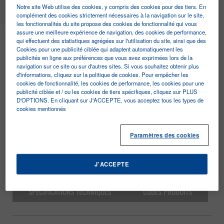
Notre site Web utilise des cookies, y compris des cookies pour des tiers. En
complément des cookies strictement nécessaires à la navigation sur le site,
les fonctionnalités du site propose des cookies de fonctionnalité qui vous
Unamax Lite
assure une meilleure expérience de navigation, des cookies de performance,
qui effectuent des statistiques agrégées sur l'utilisation du site, ainsi que des
Cookies pour une publicité ciblée qui adaptent automatiquement les
publicités en ligne aux préférences que vous avez exprimées lors de la
navigation sur ce site ou sur d'autres sites. Si vous souhaitez obtenir plus
d'informations, cliquez sur la politique de cookies. Pour empêcher les
cookies de fonctionnalité, les cookies de performance, les cookies pour une
publicité ciblée et / ou les cookies de tiers spécifiques, cliquez sur PLUS
D'OPTIONS. En cliquant sur J'ACCEPTE, vous acceptez tous les types de
cookies mentionnés
Paramètres des cookies
J'ACCEPTE
CARACTERISTIQUES
SPÉCIFICATIONS TECHNIQUES
CODES PRODUITS