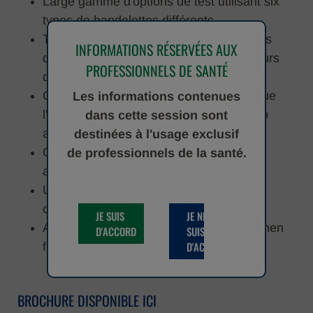
Large gamme d'options de test utilisant six
types de bandelettes différents
Technologie de numérisation de capteurs
INFORMATIONS RÉSERVÉES AUX
d'image de contact (CIS) avec 5 longueurs
PROFESSIONNELS DE SANTÉ
d'onde
Capacité à tester des paramètres tels que
Les informations contenues
l'acide ascorbique, la créatinine, la micro
dans cette session sont
albumine et le calcium
destinées à l'usage exclusif
Capacité à mesurer le ratio
de professionnels de la santé.
albumine/créatinine
Utilisation facile grâce à l'écran tactile
couleur de 7 pouces
JE SUIS
JE NE
Affichage de l'image réelle pour un examen
D'ACCORD
SUIS PAS
D'ACCORD
facile
BROCHURE DISPONIBLE ICI