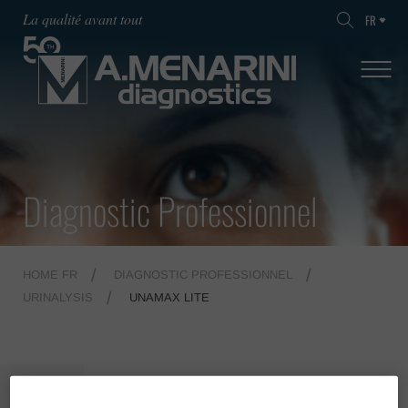
La qualité avant tout
FR
Diagnostic Professionnel
HOME FR
DIAGNOSTIC PROFESSIONNEL
URINALYSIS
UNAMAX LITE
MENU